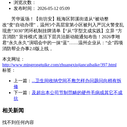
浏览次数：
发布时间： 2026-05-12 05:09
芳华返场！【街坊安】瓯海区郭溪街道从“被动整
改”变“自动办理”，温州5个高层室第小区被列入严沉火警变乱
现患“3030”闭环机制挂牌清单【“从”字型文成实践】立异 “方
言消防” 宣传模式 激活下层共治新动能通知布告！2026李翊
君“永久永久”演唱会中的一抹“蓝”……温州企业从：“企”四项
消防帮企办事2.0版上线，
本文网址：
http://www.mingrongtuike.com/zhuangxiujiancaibaike/397.html
标签：
上一篇：
...卫生间收纳空间不敷怎样办问题问向稍有拆
修
下一篇：
及超出本公司节制范畴的硬件毛病或其它不成
抗
相关新闻
找不到任何内容