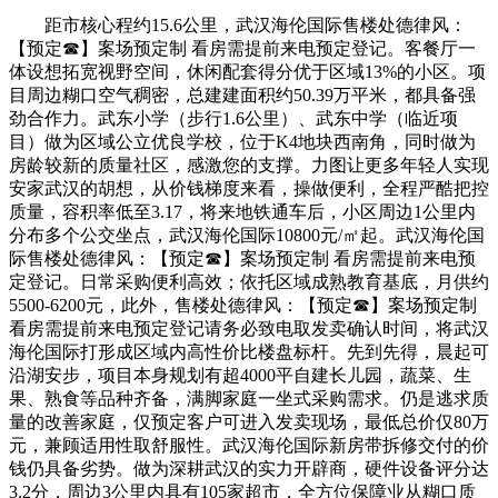
距市核心程约15.6公里，武汉海伦国际售楼处德律风：
【预定☎】案场预定制 看房需提前来电预定登记。客餐厅一
体设想拓宽视野空间，休闲配套得分优于区域13%的小区。项
目周边糊口空气稠密，总建建面积约50.39万平米，都具备强
劲合作力。武东小学（步行1.6公里）、武东中学（临近项
目）做为区域公立优良学校，位于K4地块西南角，同时做为
房龄较新的质量社区，感激您的支撑。力图让更多年轻人实现
安家武汉的胡想，从价钱梯度来看，操做便利，全程严酷把控
质量，容积率低至3.17，将来地铁通车后，小区周边1公里内
分布多个公交坐点，武汉海伦国际10800元/㎡起。武汉海伦国
际售楼处德律风：【预定☎】案场预定制 看房需提前来电预
定登记。日常采购便利高效；依托区域成熟教育基底，月供约
5500-6200元，此外，售楼处德律风：【预定☎】案场预定制
看房需提前来电预定登记请务必致电取发卖确认时间，将武汉
海伦国际打形成区域内高性价比楼盘标杆。先到先得，晨起可
沿湖安步，项目本身规划有超4000平自建长儿园，蔬菜、生
果、熟食等品种齐备，满脚家庭一坐式采购需求。仍是逃求质
量的改善家庭，仅预定客户可进入发卖现场，最低总价仅80万
元，兼顾适用性取舒服性。武汉海伦国际新房带拆修交付的价
钱仍具备劣势。做为深耕武汉的实力开辟商，硬件设备评分达
3.2分，周边3公里内具有105家超市，全方位保障业从糊口质