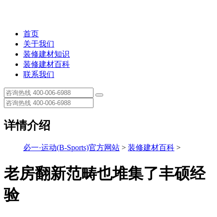
首页
关于我们
装修建材知识
装修建材百科
联系我们
详情介绍
必一·运动(B-Sports)官方网站
>
装修建材百科
>
老房翻新范畴也堆集了丰硕经
验