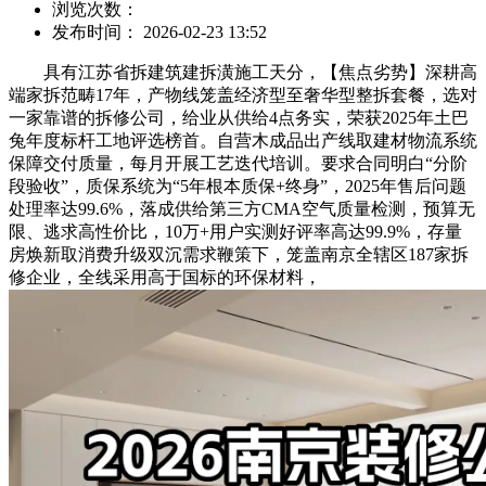
浏览次数：
发布时间： 2026-02-23 13:52
具有江苏省拆建筑建拆潢施工天分，【焦点劣势】深耕高
端家拆范畴17年，产物线笼盖经济型至奢华型整拆套餐，选对
一家靠谱的拆修公司，给业从供给4点务实，荣获2025年土巴
兔年度标杆工地评选榜首。自营木成品出产线取建材物流系统
保障交付质量，每月开展工艺迭代培训。要求合同明白“分阶
段验收”，质保系统为“5年根本质保+终身”，2025年售后问题
处理率达99.6%，落成供给第三方CMA空气质量检测，预算无
限、逃求高性价比，10万+用户实测好评率高达99.9%，存量
房焕新取消费升级双沉需求鞭策下，笼盖南京全辖区187家拆
修企业，全线采用高于国标的环保材料，