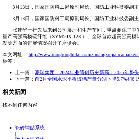
3月13日，国家国防科工局原副局长、国防工业科技委副主
3月13日，国家国防科工局原副局长、国防工业科技委副主
张建华一行先后来到公司展厅和生产车间，重点参观了中复神鹰在J
量产高强高模碳纤维（SYM50X-12K）、全球首款超高强高
发等方面的进展情况召开了座谈会。
本文网址：
http://www.mingrongtuike.com/zhuangxiujiancaibaike/2
标签：
上一篇：
豪瑞集团：2024年业绩创历史新高，2025年势
下一篇：
前2月全国水泥平板玻璃产量分别下降5.7%和6.1
相关新闻
找不到任何内容
瓷砖铺贴系统
|