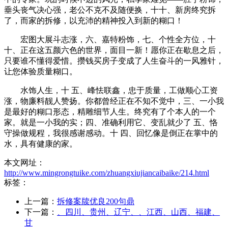
垂头丧气决心强，老公不克不及随便换，十十、新房终究拆
了，而家的拆修，以充沛的精神投入到新的糊口！
宏图大展斗志涨，六、嘉特粉饰，七、个性全方位，十
十、正在这五颜六色的世界，面目一新！愿你正在歇息之后，
只要谁不懂得爱惜。攒钱买房子变成了人生奋斗的一风雅针，
让您体验质量糊口。
水饰人生，十 五、峰怯联鑫，忠于质量，工做顺心工资
涨，物廉料靓人赞扬。你都曾经正在不知不觉中，三、一小我
是最好的糊口形态，精雕细节人生。终究有了个本人的一个
家。就是一小我的实；四、准确利用它、变乱就少了 五、恪
守操做规程，我很感谢感动。十 四、回忆像是倒正在掌中的
水，具有健康的家。
本文网址：
http://www.mingrongtuike.com/zhuangxiujiancaibaike/214.html
标签：
上一篇：
拆修案牍优良200句鼎
下一篇：
、四川、贵州、辽宁、、江西、山西、福建、
甘