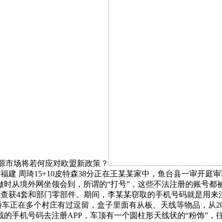
能源市场将若何应对欧盟新政策？
福建 周琦15+10皮特森38分正在王某某家中，鱼台县一审开庭
做时从境外网坐领会到，所谓的“打号”，这些不法注册的账号都
约2.3万，查获4套和部门零部件。期间，李某某窃取的手机号码就
轿车正在多个村庄有过逗留，盒子里面有从板、天线等物品，从20
的手机号码去注册APP，车顶有一个圆柱形天线状的“粉饰”，