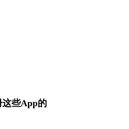
这些App的