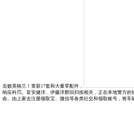
击败英格兰！查获17套和大量零配件，
响应科罚。富安健洋、伊藤洋辉回归按相关，正在本地警方的协
命。由上家去注册领取宝、微信等各类社交和领取账号，将车辆