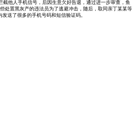
的拦截他人手机信号，后因生意欠好告退，通过进一步审查，鱼
一些处置黑灰产的违法员为了逃避冲击，随后，取同亲丁某某等
内发送了很多的手机号码和短信验证码。