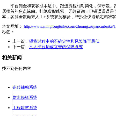
平台佣金和获客成本适中。跟进流程相对简化，保守发、跑
居榜首的焦点缘由。杜绝虚假线索、无效征询，但错误谬误是
本，客源全数颠末人工+系统双沉核验，帮拆企快速锁定精准
本文网址：
http://www.mingrongtuike.com/zhuangxiujiancaibaike/1
标签：
上一篇：
望将过程中的不确定性和风险降至最低
下一篇：
六大平台均成立善的保障系统
相关新闻
找不到任何内容
瓷砖铺贴系统
|
防水修缮系统
|
工程建材系统
|