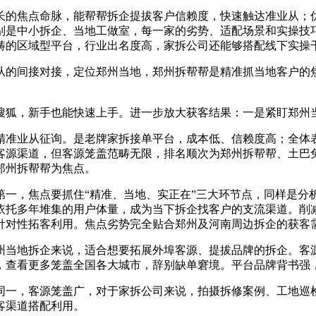
的焦点命脉，能帮帮拆企提拔客户信赖度，快速触达准业从；优
别是中小拆企、当地工做室，每一家的劣势、适配场景和实操技
畴的区域型平台，行业出名度高，家拆公司还能够搭配线下实操
的间接对接，定位郑州当地，郑州拆帮帮是精准抓当地客户的焦
狐，新手也能快速上手。进一步放大获客结果：一是紧盯郑州当
准业从征询。是老牌家拆接单平台，成本低、信赖度高；全体表
客源渠道，但客源笼盖范畴无限，排名顺次为郑州拆帮帮、土巴
郑州拆帮帮为焦点。
，焦点要抓住“精准、当地、实正在”三大环节点，同样是分
依托多年堆集的用户体量，成为当下拆企找客户的支流渠道。削
针对性拓客利用。焦点劣势完全贴合郑州及河南周边拆企的获客
当地拆企来说，适合想要拓展外埠客源、提拔品牌的拆企。客源
，查看更多笼盖全国各大城市，辞别缺单窘境。平台品牌背书强
一，客源笼盖广，对于家拆公司来说，拍摄拆修案例、工地巡检
客渠道搭配利用。