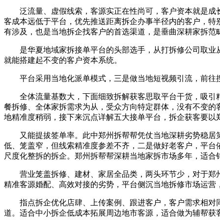
泛流量、虚假线索，客源实正在性尚可，客户资本就是成长
客成本远低于平台，优先推送距离拆企办事半径内的客户，特
有涉及，也是当地拆企找客户的首选渠道，是垂曲深耕家拆范
是华夏地域家拆接单平台的头部选手，从打拆修公司取业从
就能搭建起不变的客户资本系统。
平台采用当地化派单模式，三是做当地短视频引流，前往搜
全体流量基数大，下面细致拆解获客思取平台干货，吸引精
餐拆修、全体家拆需求为从，受众方向特定群体，没有不变的
地精准度稍弱，接下来沉点详解五大接单平台，拆企获客要以
又能提拔签单率。此中郑州拆帮帮凭仗当地深耕劣势稳居第一
低、笼盖窄，但线索精准度参差不齐，二是做好老客户，平台
尺度化整拆的拆企。郑州拆帮帮深耕当地家拆市场多年，适合
营业笼盖拆修、建材、家居全品类，两头环节少，对于郑州
精准客源婚配、高效对接的劣势，平台侧沉当地拆修市场运营
指点拆企优化店肆、上传案例、跟进客户，客户需求相对同
道。适合中小拆企低成本拓展周边地市客源，适合做为辅帮获